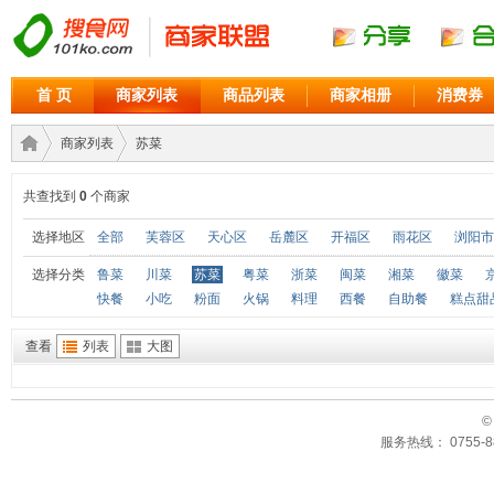
首 页
商家列表
商品列表
商家相册
消费券
商家列表
苏菜
共查找到
0
个商家
商家
›
›
选择地区
全部
芙蓉区
天心区
岳麓区
开福区
雨花区
浏阳市
选择分类
鲁菜
川菜
苏菜
粤菜
浙菜
闽菜
湘菜
徽菜
快餐
小吃
粉面
火锅
料理
西餐
自助餐
糕点甜
查看
列表
大图
©
服务热线： 0755-88
联盟