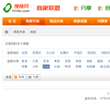
首 页
商家列表
商品列表
商家相册
消费券
商家列表
粉面
共查找到
0
个商家
商家
›
›
选择地区
全部
芙蓉区
天心区
岳麓区
开福区
雨花区
浏阳市
选择分类
鲁菜
川菜
苏菜
粤菜
浙菜
闽菜
湘菜
徽菜
快餐
小吃
粉面
火锅
料理
西餐
自助餐
糕点甜
查看
列表
大图
©
服务热线： 0755-88
联盟