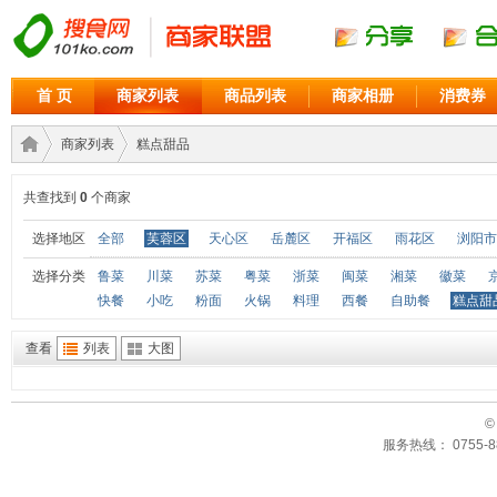
首 页
商家列表
商品列表
商家相册
消费券
商家列表
糕点甜品
共查找到
0
个商家
商家
›
›
选择地区
全部
芙蓉区
天心区
岳麓区
开福区
雨花区
浏阳市
选择分类
鲁菜
川菜
苏菜
粤菜
浙菜
闽菜
湘菜
徽菜
快餐
小吃
粉面
火锅
料理
西餐
自助餐
糕点甜
查看
列表
大图
©
服务热线： 0755-88
联盟