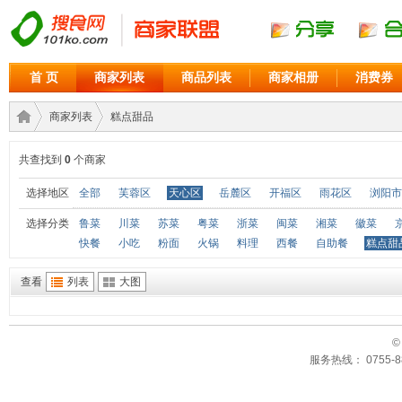
首 页
商家列表
商品列表
商家相册
消费券
商家列表
糕点甜品
共查找到
0
个商家
商家
›
›
选择地区
全部
芙蓉区
天心区
岳麓区
开福区
雨花区
浏阳市
选择分类
鲁菜
川菜
苏菜
粤菜
浙菜
闽菜
湘菜
徽菜
快餐
小吃
粉面
火锅
料理
西餐
自助餐
糕点甜
查看
列表
大图
©
服务热线： 0755-88
联盟