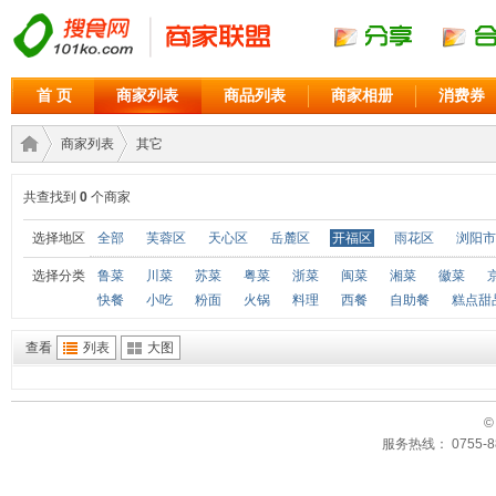
首 页
商家列表
商品列表
商家相册
消费券
商家列表
其它
共查找到
0
个商家
商家
›
›
选择地区
全部
芙蓉区
天心区
岳麓区
开福区
雨花区
浏阳市
选择分类
鲁菜
川菜
苏菜
粤菜
浙菜
闽菜
湘菜
徽菜
快餐
小吃
粉面
火锅
料理
西餐
自助餐
糕点甜
查看
列表
大图
©
服务热线： 0755-88
联盟