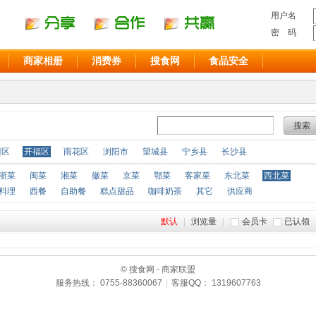
用户名
密 码
商家相册
消费券
搜食网
食品安全
搜索
麓区
开福区
雨花区
浏阳市
望城县
宁乡县
长沙县
浙菜
闽菜
湘菜
徽菜
京菜
鄂菜
客家菜
东北菜
西北菜
料理
西餐
自助餐
糕点甜品
咖啡奶茶
其它
供应商
默认
|
浏览量
|
会员卡
已认领
© 搜食网 - 商家联盟
服务热线： 0755-88360067
|
客服QQ： 1319607763