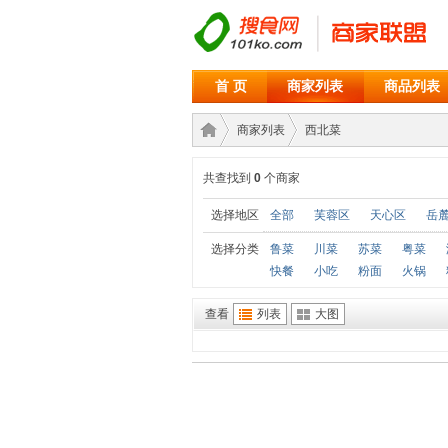
首 页
商家列表
商品列表
商家列表
西北菜
共查找到
0
个商家
商家
›
›
选择地区
全部
芙蓉区
天心区
岳
选择分类
鲁菜
川菜
苏菜
粤菜
快餐
小吃
粉面
火锅
查看
列表
大图
联盟