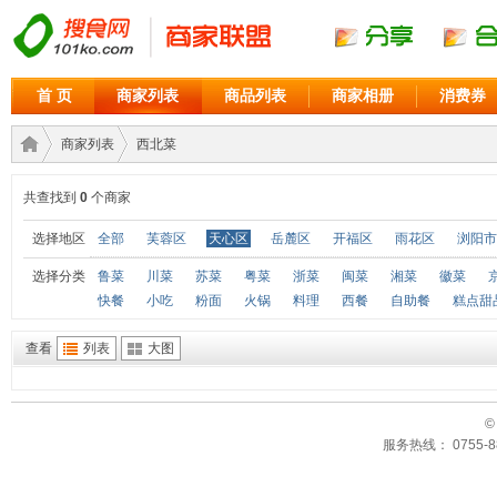
首 页
商家列表
商品列表
商家相册
消费券
商家列表
西北菜
共查找到
0
个商家
商家
›
›
选择地区
全部
芙蓉区
天心区
岳麓区
开福区
雨花区
浏阳市
选择分类
鲁菜
川菜
苏菜
粤菜
浙菜
闽菜
湘菜
徽菜
快餐
小吃
粉面
火锅
料理
西餐
自助餐
糕点甜
查看
列表
大图
©
服务热线： 0755-88
联盟